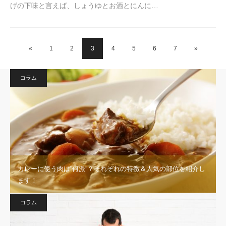
げの下味と言えば、しょうゆとお酒とにんに…
«
1
2
3
4
5
6
7
»
コラム
カレーに使う肉は”何派”？それぞれの特徴＆人気の部位を紹介し
ます！
コラム