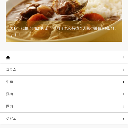
カレーに使う肉は”何派”？それぞれの特徴＆人気の部位を紹介し
ます！
コラム
牛肉
鶏肉
豚肉
ジビエ