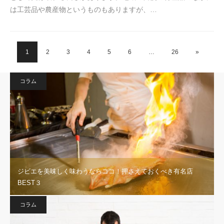
は工芸品や農産物というものもありますが、…
1
2
3
4
5
6
…
26
»
コラム
ジビエを美味しく味わうならココ！押さえておくべき有名店
BEST３
コラム