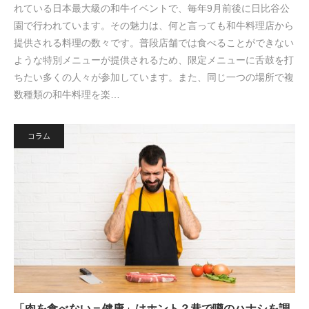
れている日本最大級の和牛イベントで、毎年9月前後に日比谷公
園で行われています。その魅力は、何と言っても和牛料理店から
提供される料理の数々です。普段店舗では食べることができない
ような特別メニューが提供されるため、限定メニューに舌鼓を打
ちたい多くの人々が参加しています。また、同じ一つの場所で複
数種類の和牛料理を楽…
コラム
「肉を食べない＝健康」はホント？巷で噂のハナシを調