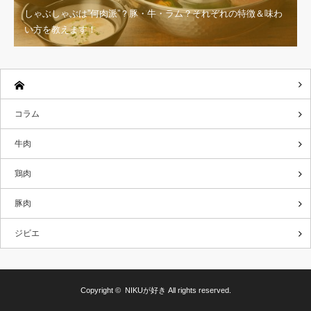
しゃぶしゃぶは”何肉派”？豚・牛・ラム？それぞれの特徴＆味わ
い方を教えます！
コラム
牛肉
鶏肉
豚肉
ジビエ
Copyright ©
NIKUが好き
All rights reserved.