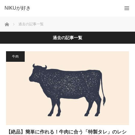
NIKUが好き
ホーム
過去の記事一覧
過去の記事一覧
牛肉
【絶品】簡単に作れる！牛肉に合う「特製タレ」のレシ