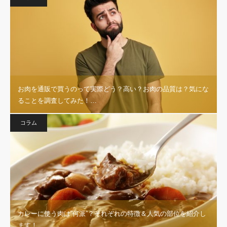
お肉を通販で買うのって実際どう？高い？お肉の品質は？気にな
ることを調査してみた！…
コラム
カレーに使う肉は”何派”？それぞれの特徴＆人気の部位を紹介し
ます！