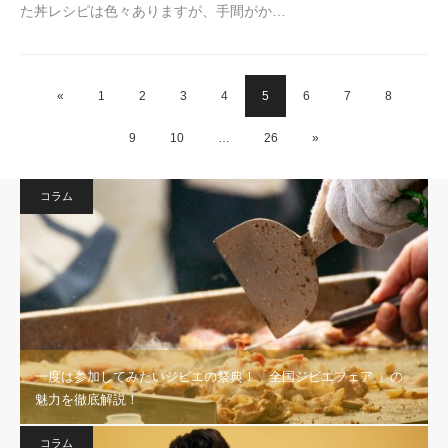
た丼レシピは色々ありますが、手間がか…
«
1
2
3
4
5
6
7
8
9
10
…
26
»
コラム
一度は参加してみたいジビエの祭典！「全国ジビエフェア 」の
魅力を徹底解説！
コラム