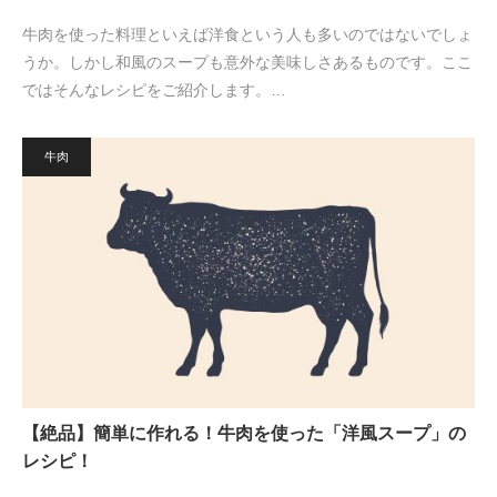
牛肉を使った料理といえば洋食という人も多いのではないでしょ
うか。しかし和風のスープも意外な美味しさあるものです。ここ
ではそんなレシピをご紹介します。…
牛肉
【絶品】簡単に作れる！牛肉を使った「洋風スープ」の
レシピ！