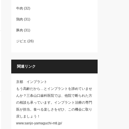
牛肉
(32)
鶏肉
(31)
豚肉
(31)
ジビエ
(26)
関連リンク
京都 インプラント
もう高齢だから…とインプラントを諦めていませ
んか？三条山口歯科医院では、他院で断られた方
の相談も承っています。インプラント治療の専門
医が担当。食べる楽しさをぜひ、この機会に取り
戻しましょう！
www.sanjo-yamaguchi-mti.jp/