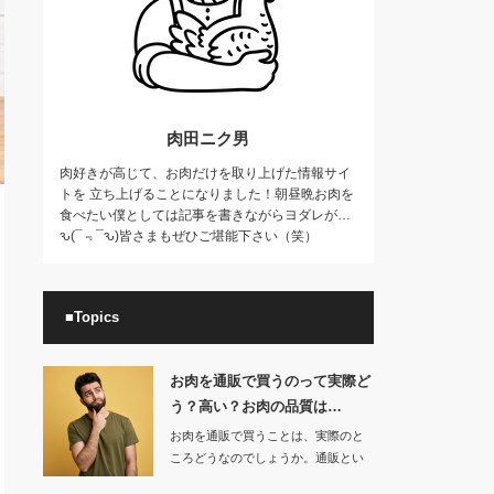
肉田ニク男
肉好きが高じて、お肉だけを取り上げた情報サイ
トを 立ち上げることになりました！朝昼晩お肉を
食べたい僕としては記事を書きながらヨダレが…
ԅ(¯﹃¯ԅ)皆さまもぜひご堪能下さい（笑）
■Topics
お肉を通販で買うのって実際ど
う？高い？お肉の品質は…
お肉を通販で買うことは、実際のと
ころどうなのでしょうか。通販とい
うことで直接…