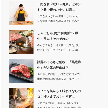
「肉を食べない＝健康」はホン
ト？巷で噂のハナシを調…
「肉を食べない＝健康」というハナ
シを実際に本当なのか調査してみま
した。肉食を…
しゃぶしゃぶは”何肉派”？豚・
牛・ラム？それぞれの…
みんな大好き、薄く切った肉をだし
汁にくぐらせていただく「しゃぶし
ゃぶ」。でも…
話題のふるさと納税！「黒毛和
牛」が人気の理由は？
ふるさと納税は、わずかな寄付金で
素敵な地域の特産品を返礼品として
受け取れる良さが…
ジビエを美味しく味わうならコ
コ！押さえておくべき有…
ジビエを美味しく味わえる抑えてお
きたい有名店ベスト3の一つ目は、中