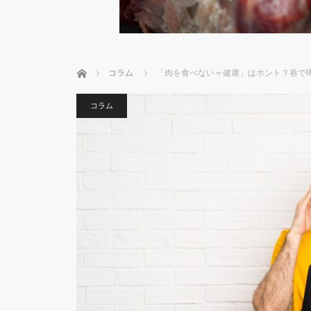
ホーム
コラム
「肉を食べない＝健康」はホント？巷で
コラム