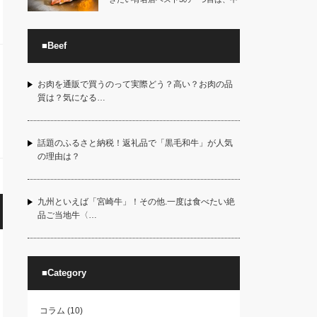
目黒駅の近くに…
■Beef
お肉を通販で買うのって実際どう？高い？お肉の品
質は？気になる…
話題のふるさと納税！返礼品で「黒毛和牛」が人気
の理由は？
九州といえば「宮崎牛」！その他.一度は食べたい絶
品ご当地牛〈…
■Category
コラム
(10)