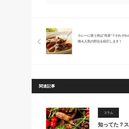
カレーに使う肉は”何派”？それぞれ
徴＆人気の部位を紹介します！
関連記事
コラム
知ってた？ス