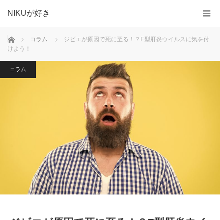
NIKUが好き
ホーム
コラム
ジビエが原因で死に至る！？E型肝炎ウイルスに気を付
けよう！
コラム