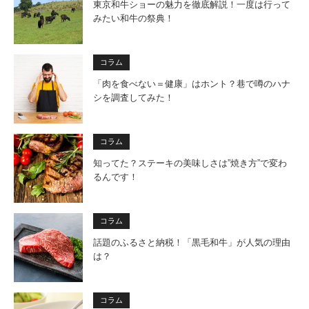
東京和牛ショーの魅力を徹底解説！一度は行って
みたい和牛の祭典！
コラム
「肉を食べない＝健康」はホント？巷で噂のハナ
シを調査してみた！
コラム
知ってた？ステーキの美味しさは”焼き方”で変わ
るんです！
コラム
話題のふるさと納税！「黒毛和牛」が人気の理由
は？
コラム