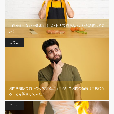
「肉を食べない＝健康」はホント？巷で噂のハナシを調査してみ
た！
コラム
お肉を通販で買うのって実際どう？高い？お肉の品質は？気にな
ることを調査してみた！…
コラム