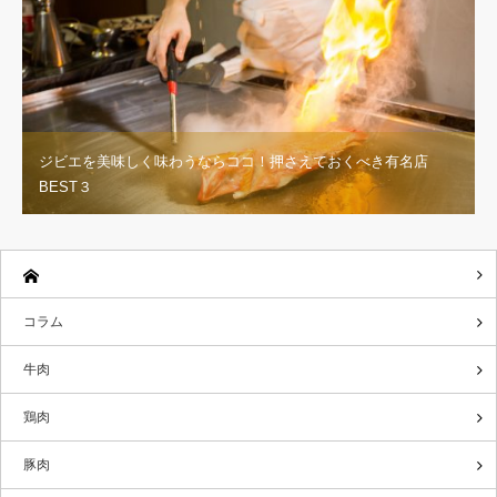
ジビエを美味しく味わうならココ！押さえておくべき有名店
BEST３
コラム
牛肉
鶏肉
豚肉