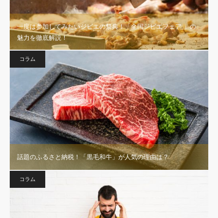
一度は参加してみたいジビエの祭典！「全国ジビエフェア 」の
魅力を徹底解説！
コラム
話題のふるさと納税！「黒毛和牛」が人気の理由は？
コラム