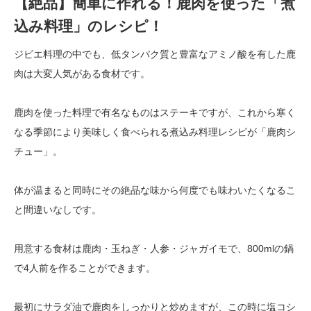
【絶品】簡単に作れる！鹿肉を使った「煮
込み料理」のレシピ！
ジビエ料理の中でも、低タンパク質と豊富なアミノ酸を有した鹿
肉は大変人気がある食材です。
鹿肉を使った料理で有名なものはステーキですが、これから寒く
なる季節により美味しく食べられる煮込み料理レシピが「鹿肉シ
チュー」。
体が温まると同時にその絶品な味から何度でも味わいたくなるこ
と間違いなしです。
用意する食材は鹿肉・玉ねぎ・人参・ジャガイモで、800mlの鍋
で4人前を作ることができます。
最初にサラダ油で鹿肉をしっかりと炒めますが、この時に塩コシ