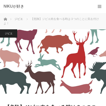
NIKUが好き
ホーム
ジビエ
【危険】ジビエ肉を食べる時は３つのことに気を付け
よ！
ジビエ