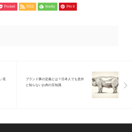
Pocket
RSS
feedly
Pin it
い見
ブランド豚の定義とは？日本人でも意外
と知らないお肉の豆知識