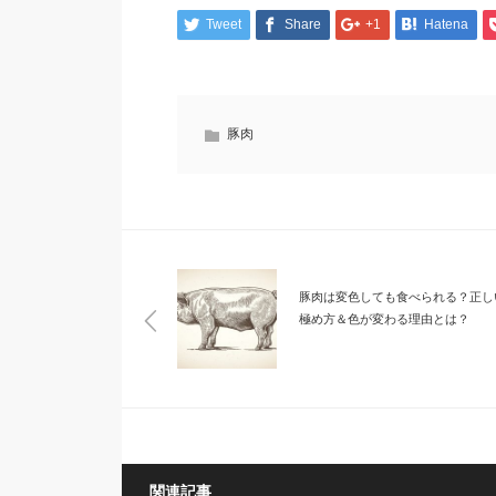
Tweet
Share
+1
Hatena
豚肉
豚肉は変色しても食べられる？正し
極め方＆色が変わる理由とは？
関連記事