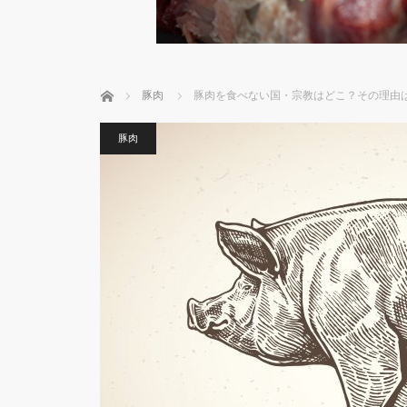
ホーム
豚肉
豚肉を食べない国・宗教はどこ？その理由
豚肉