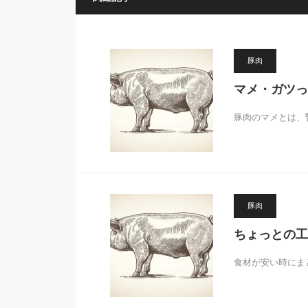
豚肉
マメ・ガツっ
豚肉のマメとは、
豚肉
ちょっとの工
食材が安い時にま