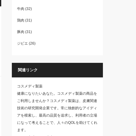
牛肉
(32)
鶏肉
(31)
豚肉
(31)
ジビエ
(26)
関連リンク
コスメディ製薬
健康になりたいあなた。コスメディ製薬の商品を
ご利用しませんか？コスメディ製薬は、皮膚関連
技術の研究開発企業です。常に独創的なアイディ
アを模索し、最高の品質を追求し、利用者の立場
になって考えることで、人々のQOLを助けてくれ
ます。