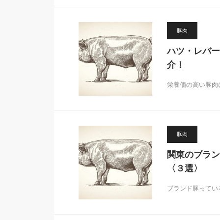
豚肉
ハツ・レバー
介！
栄養価の高い豚肉
豚肉
関東のブラン
〈３選〉
ブランド豚ってい