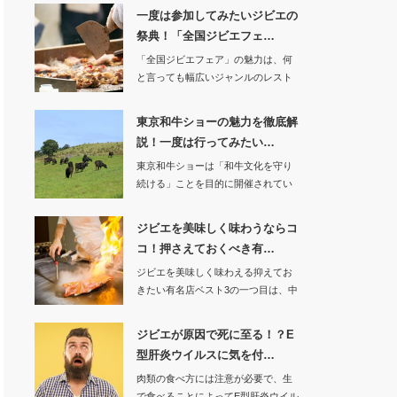
一度は参加してみたいジビエの
祭典！「全国ジビエフェ…
「全国ジビエフェア」の魅力は、何
と言っても幅広いジャンルのレスト
ランのジビエを使…
東京和牛ショーの魅力を徹底解
説！一度は行ってみたい…
東京和牛ショーは「和牛文化を守り
続ける」ことを目的に開催されてい
る日本最大級の和…
ジビエを美味しく味わうならコ
コ！押さえておくべき有…
ジビエを美味しく味わえる抑えてお
きたい有名店ベスト3の一つ目は、中
目黒駅の近くに…
ジビエが原因で死に至る！？E
型肝炎ウイルスに気を付…
肉類の食べ方には注意が必要で、生
で食べることによってE型肝炎ウイル