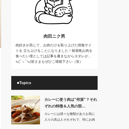
肉田ニク男
肉好きが高じて、お肉だけを取り上げた情報サイ
トを 立ち上げることになりました！朝昼晩お肉を
食べたい僕としては記事を書きながらヨダレが…
ԅ(¯﹃¯ԅ)皆さまもぜひご堪能下さい（笑）
■Topics
カレーに使う肉は”何派”？それ
ぞれの特徴＆人気の部…
カレーには様々な種類がありお気に
入りの具は人それぞれで、特にお肉
は好みが分かれま…