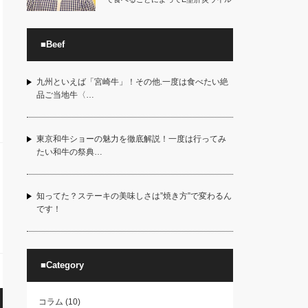
スが体内で増殖…
■Beef
九州といえば「宮崎牛」！その他.一度は食べたい絶
品ご当地牛〈…
東京和牛ショーの魅力を徹底解説！一度は行ってみ
たい和牛の祭典…
知ってた？ステーキの美味しさは”焼き方”で変わるん
です！
■Category
コラム
(10)