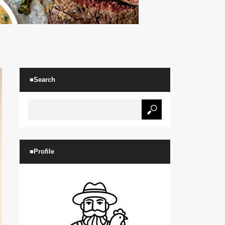
■Search
■Profile