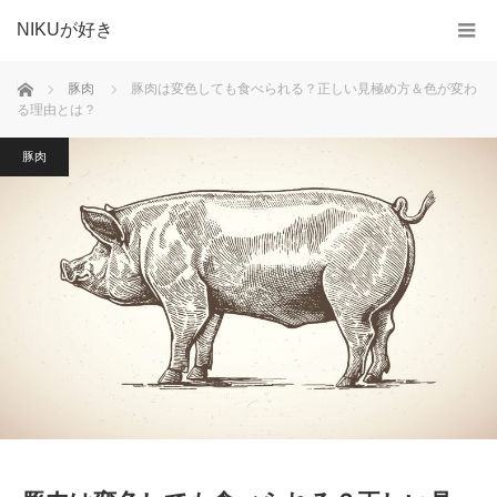
NIKUが好き
ホーム
豚肉
豚肉は変色しても食べられる？正しい見極め方＆色が変わ
る理由とは？
豚肉