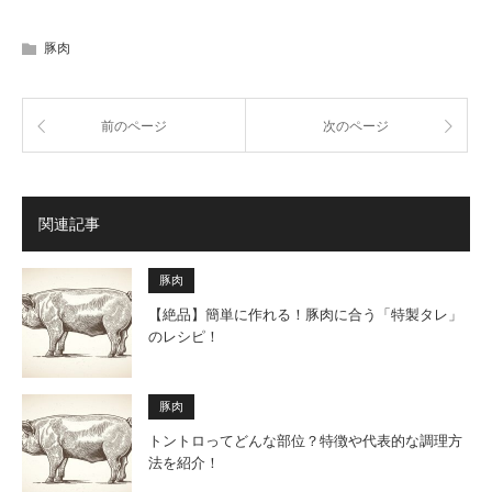
豚肉
前のページ
次のページ
関連記事
豚肉
【絶品】簡単に作れる！豚肉に合う「特製タレ」
のレシピ！
豚肉
トントロってどんな部位？特徴や代表的な調理方
法を紹介！