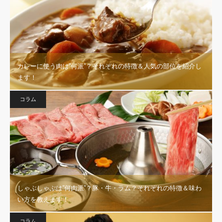
カレーに使う肉は”何派”？それぞれの特徴＆人気の部位を紹介し
ます！
コラム
しゃぶしゃぶは”何肉派”？豚・牛・ラム？それぞれの特徴＆味わ
い方を教えます！
コラム