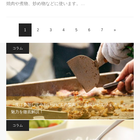
焼肉や煮物、炒め物などに使います。…
1
2
3
4
5
6
7
»
コラム
一度は参加してみたいジビエの祭典！「全国ジビエフェア 」の
魅力を徹底解説！
コラム