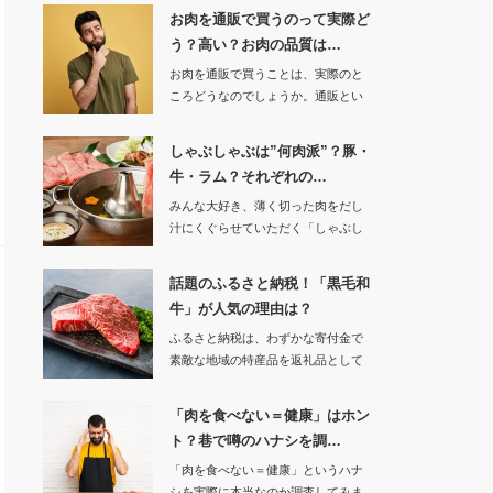
お肉を通販で買うのって実際ど
う？高い？お肉の品質は…
お肉を通販で買うことは、実際のと
ころどうなのでしょうか。通販とい
うことで直接…
しゃぶしゃぶは”何肉派”？豚・
牛・ラム？それぞれの…
みんな大好き、薄く切った肉をだし
汁にくぐらせていただく「しゃぶし
ゃぶ」。でも…
話題のふるさと納税！「黒毛和
牛」が人気の理由は？
ふるさと納税は、わずかな寄付金で
素敵な地域の特産品を返礼品として
受け取れる良さが…
「肉を食べない＝健康」はホン
ト？巷で噂のハナシを調…
「肉を食べない＝健康」というハナ
シを実際に本当なのか調査してみま