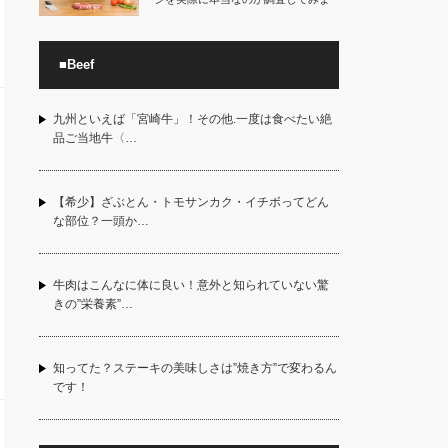
した。肉食を…
■Beef
九州といえば「宮崎牛」！その他.一度は食べたい絶
品ご当地牛〈…
【希少】ざぶとん・トモサンカク・イチボってどん
な部位？一頭か…
牛肉はこんなに体に良い！意外と知られていない驚
きの”栄養素”…
知ってた？ステーキの美味しさは”焼き方”で変わるん
です！