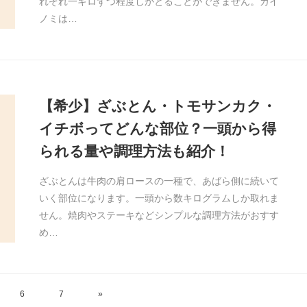
れぞれ一キロずつ程度しかとることができません。カイ
ノミは…
【希少】ざぶとん・トモサンカク・
イチボってどんな部位？一頭から得
られる量や調理方法も紹介！
ざぶとんは牛肉の肩ロースの一種で、あばら側に続いて
いく部位になります。一頭から数キログラムしか取れま
せん。焼肉やステーキなどシンプルな調理方法がおすす
め…
6
7
»