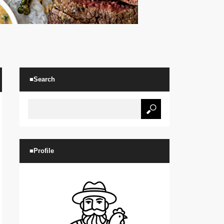
■Search
■Profile