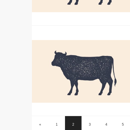
«
1
2
3
4
5