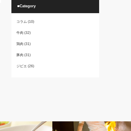
■Category
コラム
(10)
牛肉
(32)
鶏肉
(31)
豚肉
(31)
ジビエ
(26)
コラム