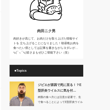
肉田ニク男
肉好きが高じて、お肉だけを取り上げた情報サイ
トを 立ち上げることになりました！朝昼晩お肉を
食べたい僕としては記事を書きながらヨダレが…
ԅ(¯﹃¯ԅ)皆さまもぜひご堪能下さい（笑）
■Topics
ジビエが原因で死に至る！？E
型肝炎ウイルスに気を付…
肉類の食べ方には注意が必要で、生
で食べることによってE型肝炎ウイル
スが体内で増殖…