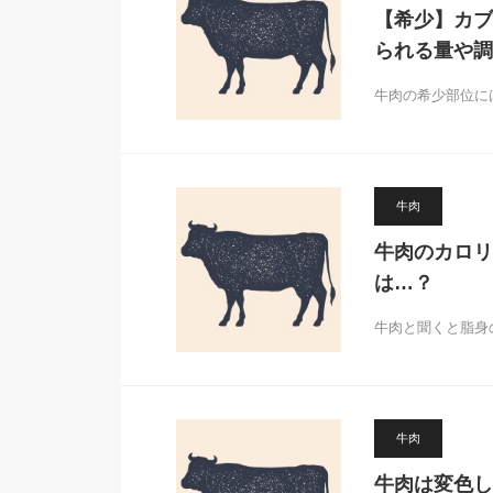
【希少】カブ
られる量や調
牛肉の希少部位に
牛肉
牛肉のカロリ
は…？
牛肉と聞くと脂身
牛肉
牛肉は変色し