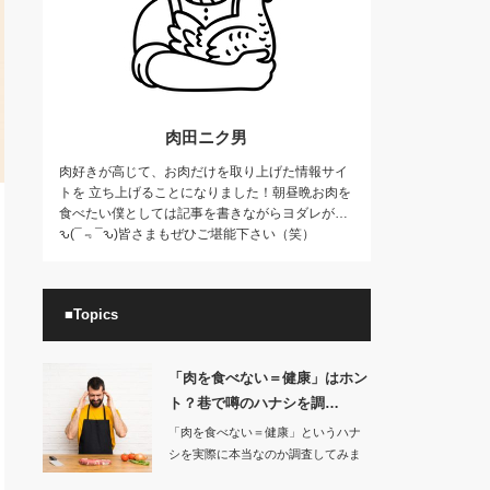
肉田ニク男
肉好きが高じて、お肉だけを取り上げた情報サイ
トを 立ち上げることになりました！朝昼晩お肉を
食べたい僕としては記事を書きながらヨダレが…
ԅ(¯﹃¯ԅ)皆さまもぜひご堪能下さい（笑）
■Topics
「肉を食べない＝健康」はホン
ト？巷で噂のハナシを調…
「肉を食べない＝健康」というハナ
シを実際に本当なのか調査してみま
した。肉食を…