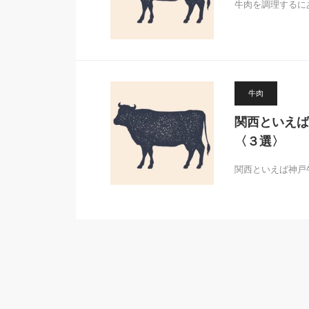
牛肉を調理するに
牛肉
関西といえば
〈３選〉
関西といえば神戸