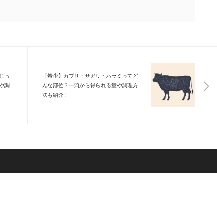
じっ
【希少】カブリ・サガリ・ハラミってど
や調
んな部位？一頭から得られる量や調理方
法も紹介！