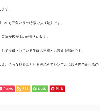
えます。
濃いのも三角バラの特徴であり魅力です。
の旨味が広がるのが最大の魅力。
として提供されている牛肉の王様とも言える部位です。
ゆえ、余分な脂を落とせる網焼きでシンプルに焼き肉で食べるの
Pocket
RSS
feedly
Pin it