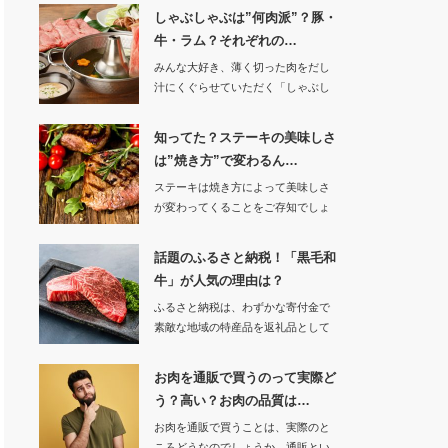
しゃぶしゃぶは”何肉派”？豚・
牛・ラム？それぞれの…
みんな大好き、薄く切った肉をだし
汁にくぐらせていただく「しゃぶし
ゃぶ」。でも…
知ってた？ステーキの美味しさ
は”焼き方”で変わるん…
ステーキは焼き方によって美味しさ
が変わってくることをご存知でしょ
うか。自分好…
話題のふるさと納税！「黒毛和
牛」が人気の理由は？
ふるさと納税は、わずかな寄付金で
素敵な地域の特産品を返礼品として
受け取れる良さが…
お肉を通販で買うのって実際ど
う？高い？お肉の品質は…
お肉を通販で買うことは、実際のと
ころどうなのでしょうか。通販とい