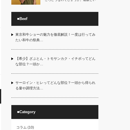
うことで直接…
■Beef
東京和牛ショーの魅力を徹底解説！一度は行ってみ
たい和牛の祭典…
【希少】ざぶとん・トモサンカク・イチボってどん
な部位？一頭か…
サーロイン・ヒレってどんな部位？一頭から得られ
る量や調理方法…
■Category
コラム
(10)