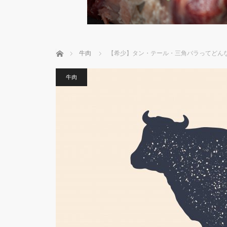
ホーム
牛肉
【希少】タン・テール・三角バラってどん
牛肉