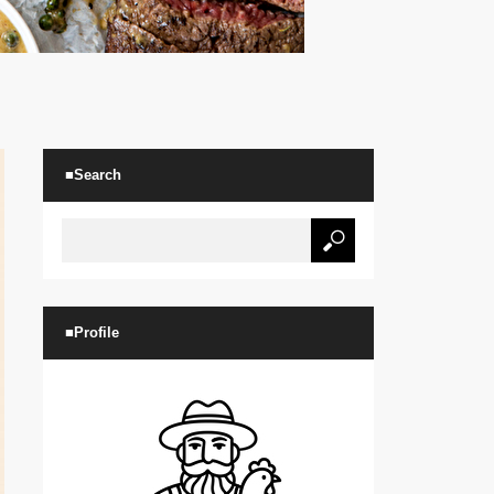
■Search
■Profile