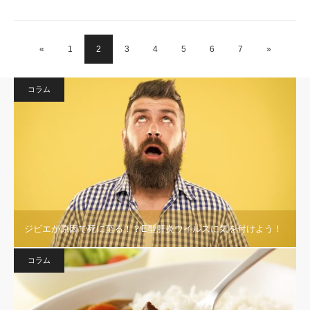
«
1
2
3
4
5
6
7
»
コラム
ジビエが原因で死に至る！？E型肝炎ウイルスに気を付けよう！
コラム