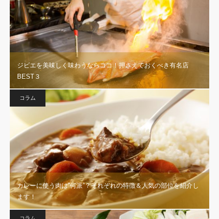
ジビエを美味しく味わうならココ！押さえておくべき有名店
BEST３
コラム
カレーに使う肉は”何派”？それぞれの特徴＆人気の部位を紹介し
ます！
コラム