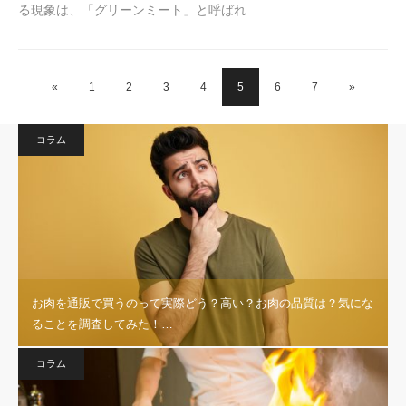
る現象は、「グリーンミート」と呼ばれ…
«
1
2
3
4
5
6
7
»
コラム
お肉を通販で買うのって実際どう？高い？お肉の品質は？気にな
ることを調査してみた！…
コラム