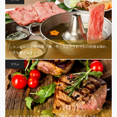
しゃぶしゃぶは”何肉派”？豚・牛・ラム？それぞれの特徴＆味わ
い方を教えます！
コラム
知ってた？ステーキの美味しさは”焼き方”で変わるんです！