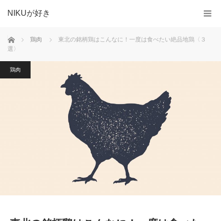
NIKUが好き
ホーム
鶏肉
東北の銘柄鶏はこんなに！一度は食べたい絶品地鶏〈３
選〉
鶏肉