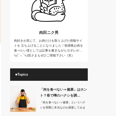
肉田ニク男
肉好きが高じて、お肉だけを取り上げた情報サイ
トを 立ち上げることになりました！朝昼晩お肉を
食べたい僕としては記事を書きながらヨダレが…
ԅ(¯﹃¯ԅ)皆さまもぜひご堪能下さい（笑）
■Topics
「肉を食べない＝健康」はホン
ト？巷で噂のハナシを調…
「肉を食べない＝健康」というハナ
シを実際に本当なのか調査してみま
した。肉食を…