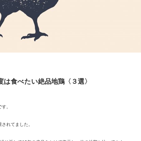
度は食べたい絶品地鶏〈３選〉
です。
重されてました。