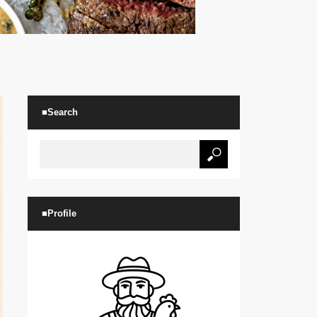
■Search
■Profile