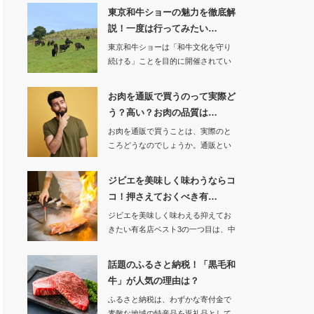
東京和牛ショーの魅力を徹底解
説！一度は行ってみたい…
東京和牛ショーは「和牛文化を守り
続ける」ことを目的に開催されてい
る日本最大級の和…
お肉を通販で買うのって実際ど
う？高い？お肉の品質は…
お肉を通販で買うことは、実際のと
ころどうなのでしょうか。通販とい
うことで直接…
ジビエを美味しく味わうならコ
コ！押さえておくべき有…
ジビエを美味しく味わえる抑えてお
きたい有名店ベスト3の一つ目は、中
目黒駅の近くに…
話題のふるさと納税！「黒毛和
牛」が人気の理由は？
ふるさと納税は、わずかな寄付金で
素敵な地域の特産品を返礼品として