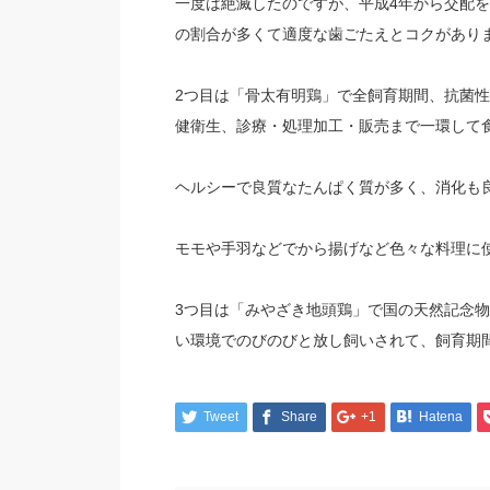
一度は絶滅したのですが、平成4年から交配を
の割合が多くて適度な歯ごたえとコクがあり
2つ目は「骨太有明鶏」で全飼育期間、抗菌
健衛生、診療・処理加工・販売まで一環して
ヘルシーで良質なたんぱく質が多く、消化も
モモや手羽などでから揚げなど色々な料理に
3つ目は「みやざき地頭鶏」で国の天然記念物
い環境でのびのびと放し飼いされて、飼育期間
Tweet
Share
+1
Hatena