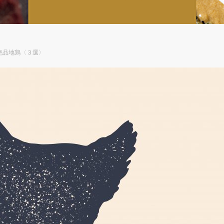
絶品地鶏〈３選〉