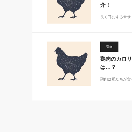
介！
良く耳にするササ
鶏肉
鶏肉のカロリ
は…？
鶏肉は私たちが食