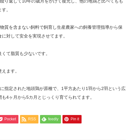
繰り返して10年の歳月をかけて復元し、他の地鶏と比べてもも
ます。
性物質を含まない飼料で飼育し生産農家への飼養管理指導から保
食に対して安全を実現させてます。
良くて脂質も少ないです。
使えます。
に指定された地頭鶏が原種で、1平方あたり1羽から2羽という広
も4ヶ月から5カ月とじっくり育てられてます。
Pocket
RSS
feedly
Pin it