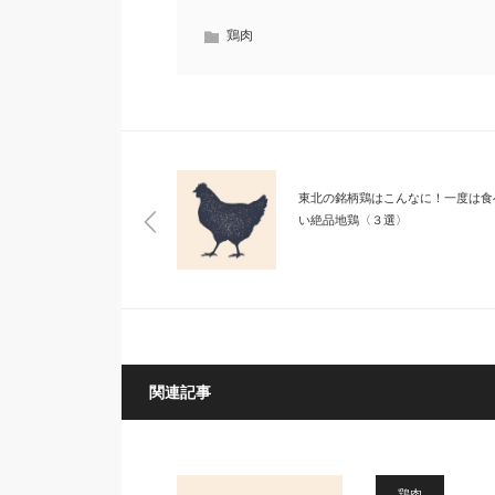
鶏肉
東北の銘柄鶏はこんなに！一度は食
い絶品地鶏〈３選〉
関連記事
鶏肉