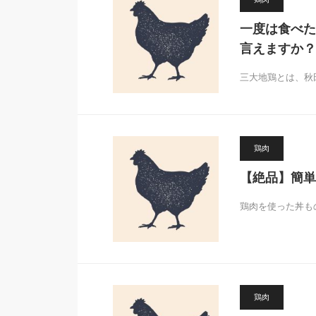
一度は食べた
言えますか？
三大地鶏とは、秋
鶏肉
【絶品】簡単
鶏肉を使った丼も
鶏肉