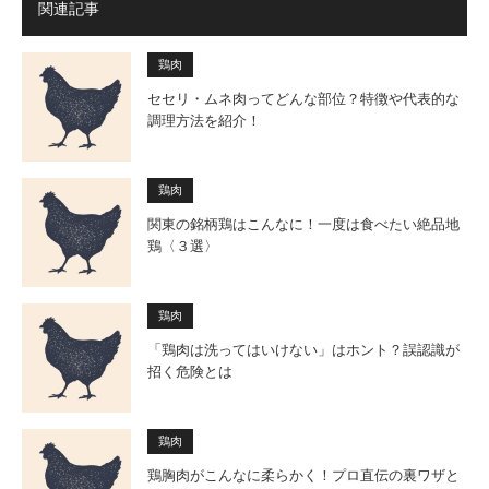
関連記事
鶏肉
セセリ・ムネ肉ってどんな部位？特徴や代表的な
調理方法を紹介！
鶏肉
関東の銘柄鶏はこんなに！一度は食べたい絶品地
鶏〈３選〉
鶏肉
「鶏肉は洗ってはいけない」はホント？誤認識が
招く危険とは
鶏肉
鶏胸肉がこんなに柔らかく！プロ直伝の裏ワザと