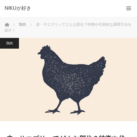
NIKUが好き
ホーム
鶏肉
皮・サエズリってどんな部位？特徴や代表的な調理方法を
紹介！
鶏肉