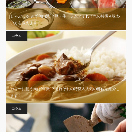
しゃぶしゃぶは”何肉派”？豚・牛・ラム？それぞれの特徴＆味わ
い方を教えます！
コラム
カレーに使う肉は”何派”？それぞれの特徴＆人気の部位を紹介し
ます！
コラム