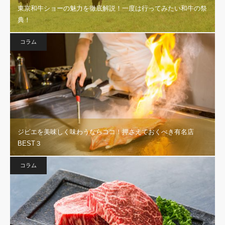
東京和牛ショーの魅力を徹底解説！一度は行ってみたい和牛の祭
典！
コラム
ジビエを美味しく味わうならココ！押さえておくべき有名店
BEST３
コラム