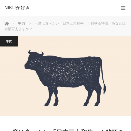
NIKUが好き
ホーム
牛肉
一度は食べたい「日本三大和牛」！銘柄＆特徴、あなたは
全部言えますか？
牛肉