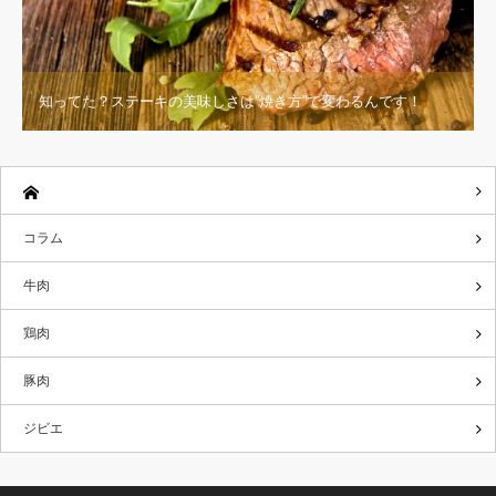
知ってた？ステーキの美味しさは”焼き方”で変わるんです！
コラム
牛肉
鶏肉
豚肉
ジビエ