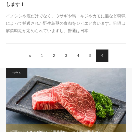
します！
イノシシや鹿だけでなく、ウサギや馬・キジやカモに熊など狩猟
によって捕獲された野生鳥獣の食肉をジビエと言います。狩猟は
解禁時期が定められていますし、普通は日本…
«
1
2
3
4
5
6
コラム