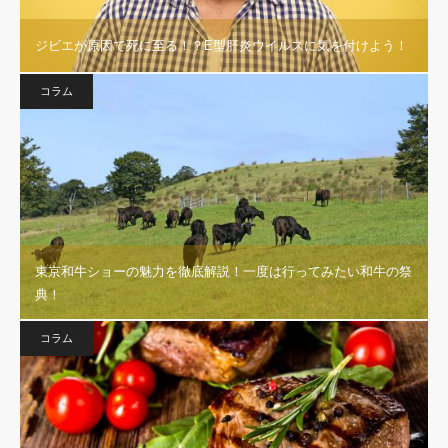
ジビエが原因で死に至る！？E型肝炎ウイルスに気を付けよう！
コラム
東京和牛ショーの魅力を徹底解説！一度は行ってみたい和牛の祭
典！
コラム