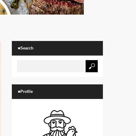
■Search
■Profile