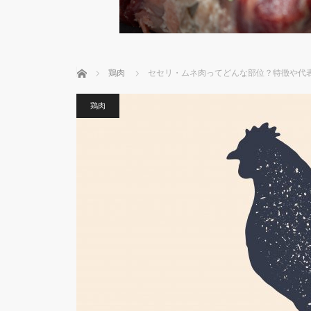
ホーム
鶏肉
セセリ・ムネ肉ってどんな部位？特徴や代
鶏肉