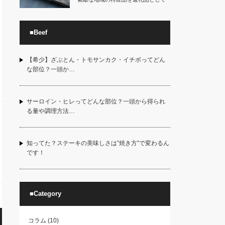
受け取れる良さが…
■Beef
【希少】ざぶとん・トモサンカク・イチボってどん
な部位？一頭か…
サーロイン・ヒレってどんな部位？一頭から得られ
る量や調理方法…
知ってた？ステーキの美味しさは”焼き方”で変わるん
です！
■Category
コラム
(10)