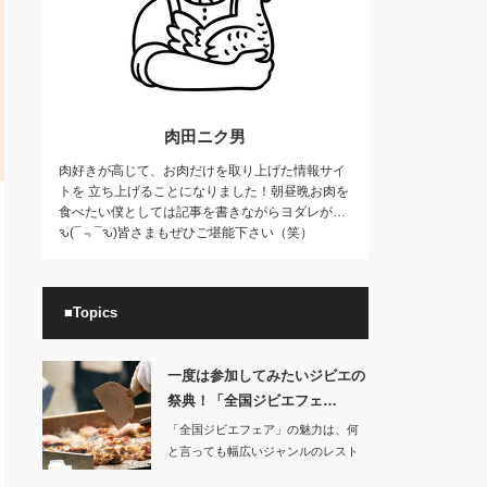
肉田ニク男
肉好きが高じて、お肉だけを取り上げた情報サイ
トを 立ち上げることになりました！朝昼晩お肉を
食べたい僕としては記事を書きながらヨダレが…
ԅ(¯﹃¯ԅ)皆さまもぜひご堪能下さい（笑）
■Topics
一度は参加してみたいジビエの
祭典！「全国ジビエフェ…
「全国ジビエフェア」の魅力は、何
と言っても幅広いジャンルのレスト
ランのジビエを使…