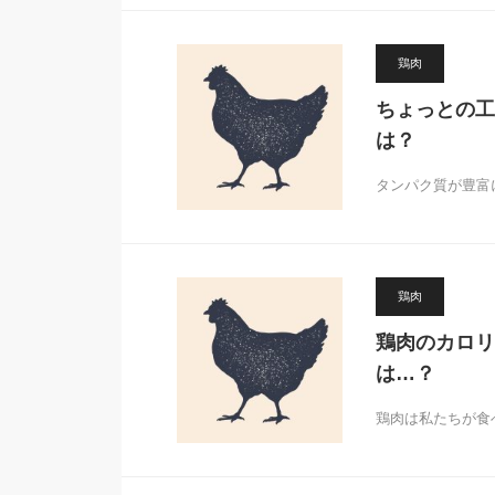
鶏肉
ちょっとの工
は？
タンパク質が豊富
鶏肉
鶏肉のカロリ
は…？
鶏肉は私たちが食