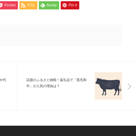
Pocket
RSS
feedly
Pin it
や代
話題のふるさと納税！返礼品で「黒毛和
牛」が人気の理由は？