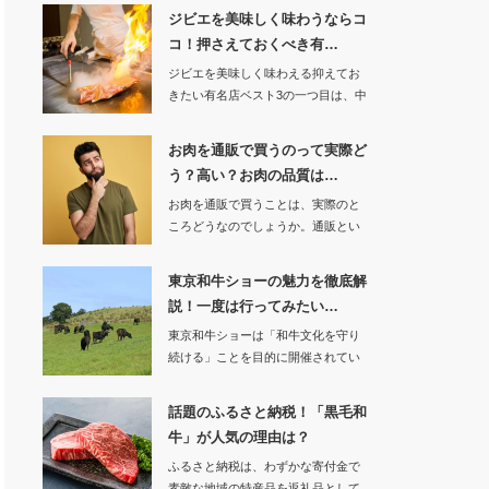
ジビエを美味しく味わうならコ
コ！押さえておくべき有…
ジビエを美味しく味わえる抑えてお
きたい有名店ベスト3の一つ目は、中
目黒駅の近くに…
お肉を通販で買うのって実際ど
う？高い？お肉の品質は…
お肉を通販で買うことは、実際のと
ころどうなのでしょうか。通販とい
うことで直接…
東京和牛ショーの魅力を徹底解
説！一度は行ってみたい…
東京和牛ショーは「和牛文化を守り
続ける」ことを目的に開催されてい
る日本最大級の和…
話題のふるさと納税！「黒毛和
牛」が人気の理由は？
ふるさと納税は、わずかな寄付金で
素敵な地域の特産品を返礼品として