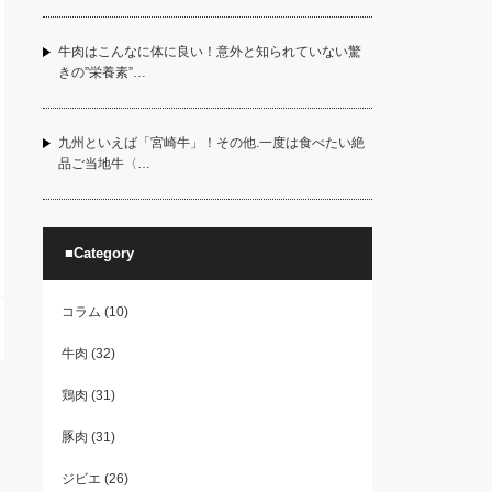
牛肉はこんなに体に良い！意外と知られていない驚
きの”栄養素”…
九州といえば「宮崎牛」！その他.一度は食べたい絶
品ご当地牛〈…
■Category
コラム
(10)
牛肉
(32)
鶏肉
(31)
豚肉
(31)
ジビエ
(26)