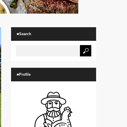
■Search
■Profile