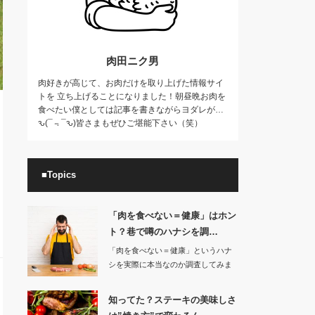
肉田ニク男
肉好きが高じて、お肉だけを取り上げた情報サイ
トを 立ち上げることになりました！朝昼晩お肉を
食べたい僕としては記事を書きながらヨダレが…
ԅ(¯﹃¯ԅ)皆さまもぜひご堪能下さい（笑）
■Topics
「肉を食べない＝健康」はホン
ト？巷で噂のハナシを調…
「肉を食べない＝健康」というハナ
シを実際に本当なのか調査してみま
した。肉食を…
知ってた？ステーキの美味しさ