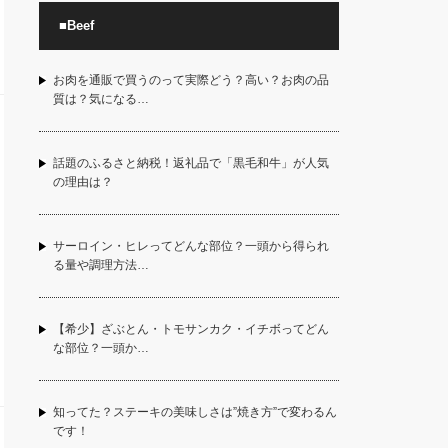
■Beef
お肉を通販で買うのって実際どう？高い？お肉の品
質は？気になる…
話題のふるさと納税！返礼品で「黒毛和牛」が人気
の理由は？
サーロイン・ヒレってどんな部位？一頭から得られ
る量や調理方法…
【希少】ざぶとん・トモサンカク・イチボってどん
な部位？一頭か…
知ってた？ステーキの美味しさは”焼き方”で変わるん
です！