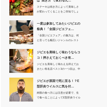
は”焼き方”で変わるん…
ステーキは焼き方によって美味しさ
が変わってくることをご存知でしょ
うか。自分好…
一度は参加してみたいジビエの
祭典！「全国ジビエフェ…
「全国ジビエフェア」の魅力は、何
と言っても幅広いジャンルのレスト
ランのジビエを使…
ジビエを美味しく味わうならコ
コ！押さえておくべき有…
ジビエを美味しく味わえる抑えてお
きたい有名店ベスト3の一つ目は、中
目黒駅の近くに…
ジビエが原因で死に至る！？E
型肝炎ウイルスに気を付…
肉類の食べ方には注意が必要で、生
で食べることによってE型肝炎ウイル
スが体内で増殖…